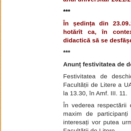
***
În ședința din 23.09.
hotărît ca, în contex
didactică
să se desfășo
***
Anunț festivitatea de 
Festivitatea de desch
Facult
ăț
ii de Litere a 
la 13.30, în Amf. III. 11.
În vederea respect
ă
rii
maxim de participan
ț
i
interesa
ț
i vor putea ur
Facult
ăț
ii de Litere