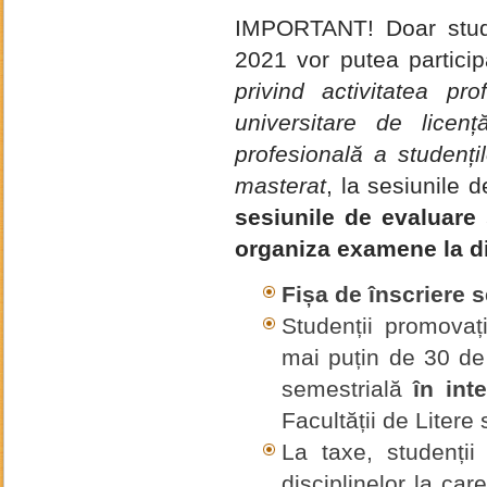
IMPORTANT! Doar studen
2021 vor putea particip
privind activitatea pro
universitare de licenț
profesională a studențil
masterat
, la sesiunile
sesiunile de evaluare 
organiza examene la di
Fișa de înscriere 
Studenții promovaț
mai puțin de 30 de 
semestrială
în int
Facultății de Litere 
La taxe, studenții
disciplinelor la ca