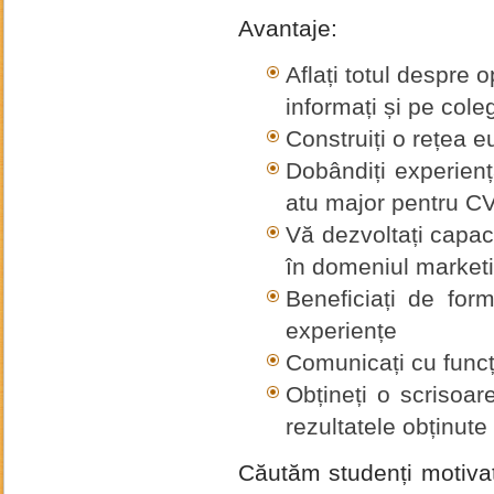
Avantaje:
Aflați totul despre op
informați și pe coleg
Construiți o rețea 
Dobândiți experienț
atu major pentru C
Vă dezvoltați capac
în domeniul marketi
Beneficiați de for
experiențe
Comunicați cu funcț
Obțineți o scrisoa
rezultatele obținute
Căutăm studenți motivaț