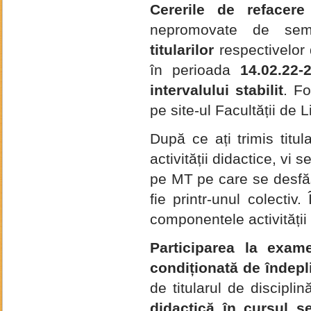
Cererile de refacere
nepromovate de sem
titularilor
respectivelor d
în perioada
14.02.22-
intervalului stabilit
. F
pe site-ul Facultății de L
După ce ați trimis titul
activității didactice, vi
pe MT pe care se desfășo
fie printr-unul colectiv
componentele activității
Participarea la exam
condiționată de îndepli
de titularul de disciplin
didactică în cursul s