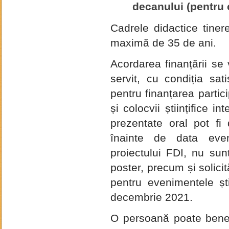
decanului (pentru c
Cadrele didactice tiner
maximă de 35 de ani.
Acordarea finanțării se
servit, cu condiția satis
pentru finanțarea partic
și colocvii științifice i
prezentate oral pot fi
înainte de data eveni
proiectului FDI, nu sunt
poster, precum și solicit
pentru evenimentele ști
decembrie 2021.
O persoană poate benefi