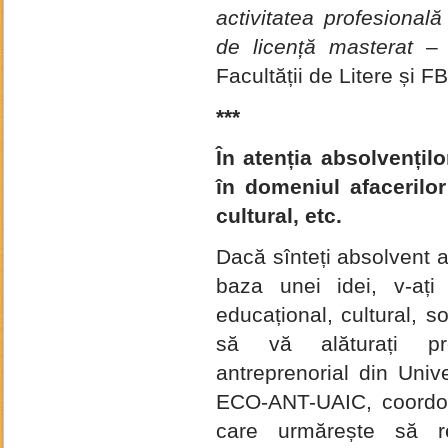
activitatea profesională 
de licență masterat
– a
Facultății de Litere și FB
***
În atenția absolvențilo
în domeniul afacerilor
cultural, etc.
Dacă sînteți absolvent al
baza unei idei, v-ați
educațional, cultural, so
să vă alăturați proi
antreprenorial din Univ
ECO-ANT-UAIC, coordona
care urmărește să re