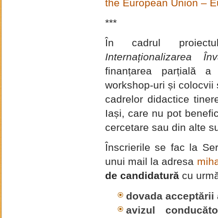
the European Union – 
***
În cadrul proiectu
Internaționalizarea În
finanțarea parțială a
workshop-uri și colocvii ș
cadrelor didactice tiner
Iași, care nu pot benefic
cercetare sau din alte s
Înscrierile se fac la Ser
unui mail la adresa
miha
de candidatură
cu urmă
dovada acceptării a
avizul conducător