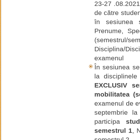
23-27 .08.2021
de către stude
în sesiunea 
Prenume, Speci
(semestrul/se
Disciplina/Di
examenul
În sesiunea s
la disciplinel
EXCLUSIV sem
mobilitatea (
examenul de ev
septembrie l
participa
stu
semestrul 1
, 
semestrul 2