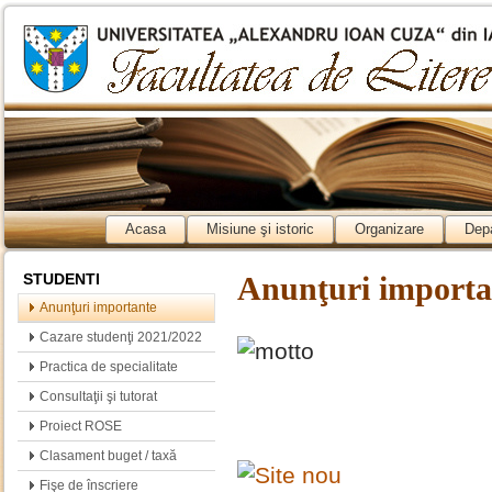
Acasa
Misiune şi istoric
Organizare
Dep
STUDENTI
Anunţuri importa
Anunţuri importante
Cazare studenţi 2021/2022
Practica de specialitate
Consultaţii şi tutorat
Proiect ROSE
Clasament buget / taxă
Fişe de înscriere