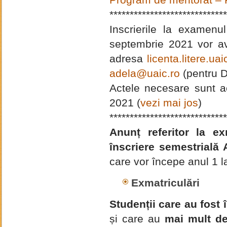
Program de mentorat – F
*****************************
Inscrierile la examen
septembrie 2021 vor av
adresa
licenta.litere.u
adela@uaic.ro
(pentru 
Actele necesare sunt ac
2021 (
vezi mai jos
)
*****************************
Anunț referitor la ex
înscriere semestrială
care vor începe anul 1 
Exmatriculări
Studenții care au fost î
și care au
mai mult d