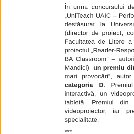
În urma concursului de
„UniTeach UAIC – Perform
desfășurat la Univers
(director de proiect, c
Facultatea de Litere a
proiectul „Reader-Resp
BA Classroom” – autori
Mandici),
un premiu di
mari provocări”, autor
categoria D
. Premiul
interactivă, un videop
tabletă. Premiul din
videoproiector, iar p
specialitate.
***