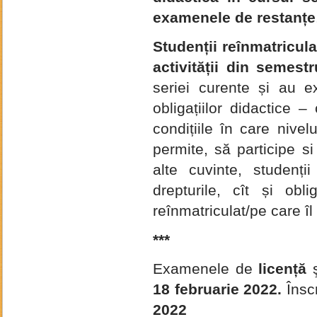
examenele de restanțe
Studenții reînmatricula
activității din semest
seriei curente și au e
obligațiilor didactice –
condițiile în care nivelu
permite, să participe 
alte cuvinte, studenții
drepturile, cît și obl
reînmatriculat/pe care îl
***
Examenele de
licență
18 februarie 2022.
Însc
2022