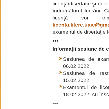
licenţă/disertaţie şi de
îndrumătorul lucrării. 
licenţă vor tr
licenta.litere.uaic@gm
examenul de disertaţie 
***
Informații sesiune de e
Sesiunea de exam
06.02.2022.
Sesiunea de res
15.02.2022.
Examentul de lice
18.02.2022, cu însc
***