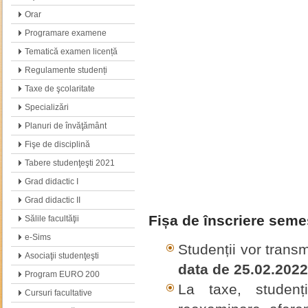
Orar
Programare examene
Tematică examen licență
Regulamente studenți
Taxe de şcolaritate
Specializări
Planuri de învăţământ
Fişe de disciplină
Tabere studenţeşti 2021
Grad didactic I
Grad didactic II
Fișa de înscriere seme
Sălile facultăţii
e-Sims
Studenții vor trans
Asociaţii studenţeşti
data de 25.02.2022
Program EURO 200
La taxe, studenț
Cursuri facultative