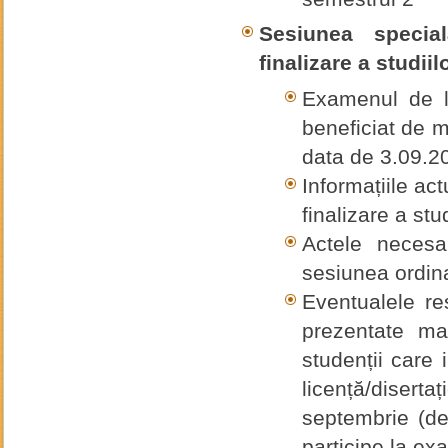
Sesiunea speci
finalizare a studiilo
Examenul de li
beneficiat de m
data de 3.09.2
Informațiile ac
finalizare a stud
Actele necesa
sesiunea ordina
Eventualele res
prezentate ma
studenții care
licență/disert
septembrie (de
participe la ex