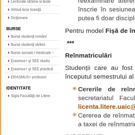
reexaminare aferen
(neogreacă, polonă,…
Lectorate străine si teste
înscrie în sesiune
internationale
Arhivă teze licenţă
putea fi doar discipl
Dicţionare
BURSE
Pentru model
Fișă de î
Burse studenţi români
***
Burse studenţi străini
Burse sociale / medicale –
Reînmatriculări
info
Erasmus+ şi SEE studiu
Studenții care au fost
Erasmus+ şi SEE practică
începutul semestrului al 
ERASMUS+ profesori
IDENTITATE
Cererile de reîn
Sigla Facultăţii de Litere
secretariatul Fac
licenta.litere.uai
Cererea de reînmat
a taxei de reînmatri