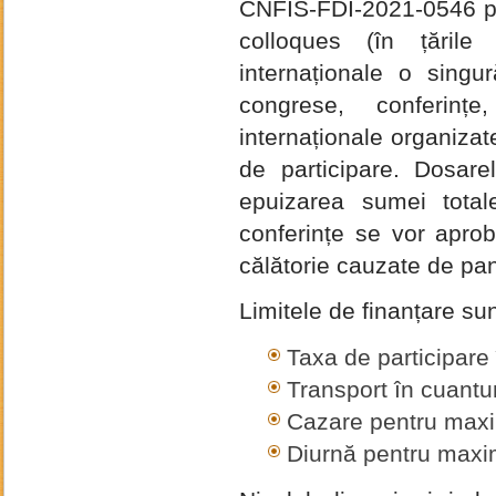
CNFIS-FDI-2021-0546 pen
colloques (în țările 
internaționale o singu
congrese, conferințe,
internaționale organizat
de participare. Dosar
epuizarea sumei total
conferințe se vor aproba
călătorie cauzate de pa
Limitele de finanțare sun
Taxa de participar
Transport în cuan
Cazare pentru max
Diurnă pentru maxi