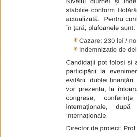
Nivelul diurnei și ind
stabilite conform Hotăr
actualizată. Pentru conf
în țară, plafoanele sunt:
Cazare: 230 lei / n
Indemnizație de dele
Candidații pot folosi și 
participării la evenimen
evitării dublei finanțări
vor prezenta, la întoarc
congrese, conferințe,
internaționale, după
Internaționale.
Director de proiect: Pr