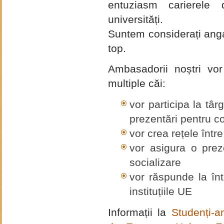
entuziasm carierele d
universități.
Suntem considerați angaj
top.
Ambasadorii noștri vor
multiple căi:
vor participa la târ
prezentări pentru co
vor crea rețele între
vor asigura o prez
socializare
vor răspunde la într
instituțiile UE
Informații la
Studenți-