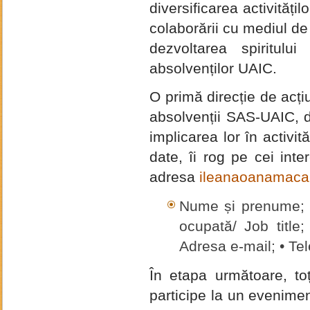
diversificarea activităț
colaborării cu mediul de 
dezvoltarea spiritului
absolvenților UAIC.
O primă direcție de acț
absolvenții SAS-UAIC, d
implicarea lor în activit
date, îi rog pe cei inte
adresa
ileanaoanamaca
Nume și prenume; • 
ocupată/ Job title
Adresa e-mail; • Te
În etapa următoare, toț
participe la un evenim