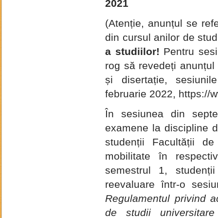
2021
(Atenție, anunțul se ref
din cursul anilor de stu
a studiilor!
Pentru sesiu
rog să revedeți anunțul
și disertație, sesiuni
februarie 2022, https://
În sesiunea din sept
examene la discipline d
studenții Facultății 
mobilitate în respect
semestrul 1, studenți
reevaluare într-o sesiu
Regulamentul privind act
de studii universitar