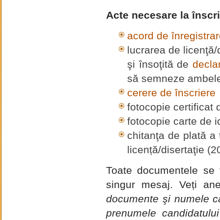
Acte necesare la înscr
acord de înregistra
lucrarea de licenţă/d
şi însoţită de
declar
să semneze ambele 
cerere de înscriere
fotocopie certificat
fotocopie carte de i
chitanţa de plată a
licență/disertaţie (2
Toate documentele se v
singur mesaj. Veți an
documente şi numele ca
prenumele candidatului