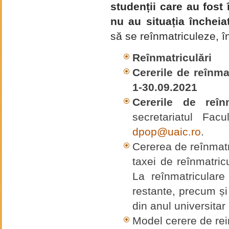
studenții care au fost 
nu au situația încheia
să se reînmatriculeze, în
Reînmatriculări
Cererile de reînma
1-30.09.2021
Cererile de reîn
secretariatul Fac
dpop@uaic.ro
.
Cererea de reînmatri
taxei de reînmatric
La reînmatriculare
restante, precum și
din anul universita
Model cerere de rei