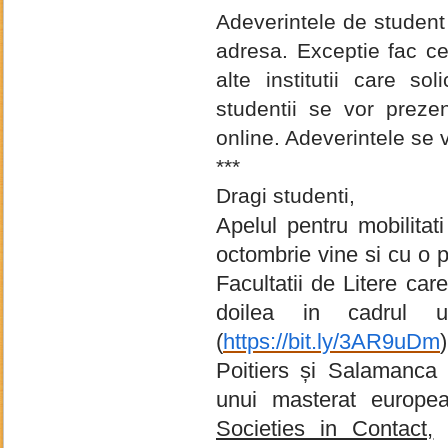
Adeverintele de student
adresa. Exceptie fac ce
alte institutii care sol
studentii se vor prezen
online. Adeverintele se vo
***
Dragi studenti,
Apelul pentru mobilita
octombrie vine si cu o p
Facultatii de Litere car
doilea in cadrul 
(
https://bit.ly/3AR9uDm
Poitiers și Salamanca 
unui masterat europ
Societies in Contact,
o