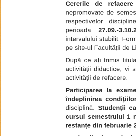
Cererile de refacere 
nepromovate de semest
respectivelor discipli
perioada
27.09.-3.10.
intervalului stabilit. F
pe site-ul Facultății de L
După ce ați trimis titul
activității didactice, 
activității de refacere.
Participarea la exam
îndeplinirea condițiil
disciplină.
Studenții ca
cursul semestrului 1 
restanțe din februarie 