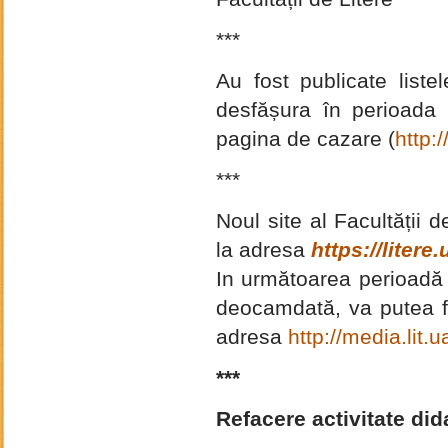
***
Au fost publicate list
desfășura în perioada
pagina de cazare (
http:
***
Noul site al Facultății d
la adresa
https://litere.
In următoarea perioadă 
deocamdată, va putea fi 
adresa
http://media.lit.u
***
Refacere activitate did